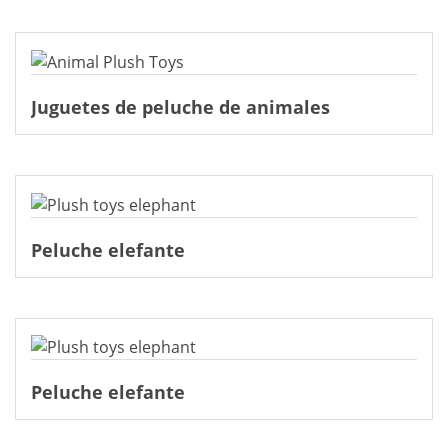
Juguetes de peluche de animales
Peluche elefante
Peluche elefante