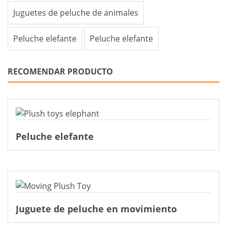
Juguetes de peluche de animales
Peluche elefante
Peluche elefante
RECOMENDAR PRODUCTO
Peluche elefante
Juguete de peluche en movimiento