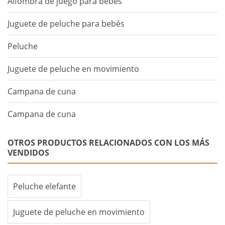
Alfombra de juego para bebés
Juguete de peluche para bebés
Peluche
Juguete de peluche en movimiento
Campana de cuna
Campana de cuna
OTROS PRODUCTOS RELACIONADOS CON LOS MÁS
VENDIDOS
Peluche elefante
Juguete de peluche en movimiento