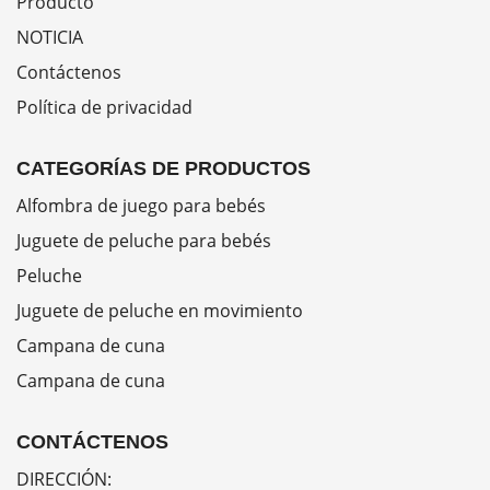
Producto
NOTICIA
Contáctenos
Política de privacidad
CATEGORÍAS DE PRODUCTOS
Alfombra de juego para bebés
Juguete de peluche para bebés
Peluche
Juguete de peluche en movimiento
Campana de cuna
Campana de cuna
CONTÁCTENOS
DIRECCIÓN: