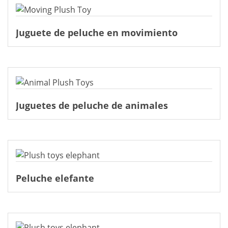
Juguete de peluche en movimiento
Juguetes de peluche de animales
Peluche elefante