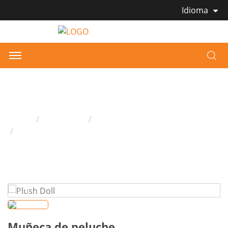
Idioma
Muñeca de peluche
Hogar
Productos
Juguete de peluche para bebés
Muñeca de peluche
Muñeca de peluche