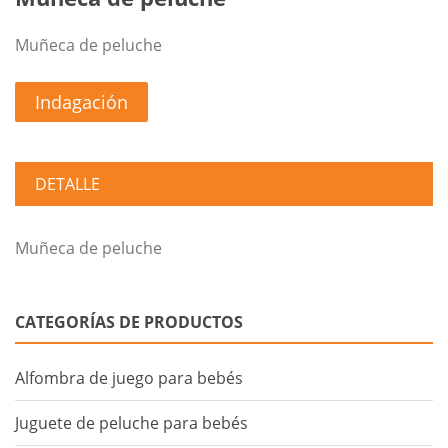
Muñeca de peluche
Indagación
DETALLE
Muñeca de peluche
CATEGORÍAS DE PRODUCTOS
Alfombra de juego para bebés
Juguete de peluche para bebés