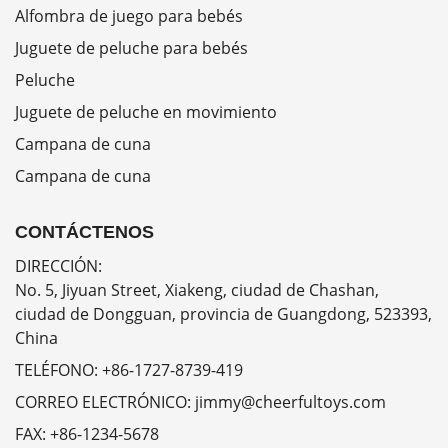
Alfombra de juego para bebés
Juguete de peluche para bebés
Peluche
Juguete de peluche en movimiento
Campana de cuna
Campana de cuna
CONTÁCTENOS
DIRECCIÓN:
No. 5, Jiyuan Street, Xiakeng, ciudad de Chashan,
ciudad de Dongguan, provincia de Guangdong, 523393,
China
TELÉFONO:
+86-1727-8739-419
CORREO ELECTRÓNICO:
jimmy@cheerfultoys.com
FAX:
+86-1234-5678